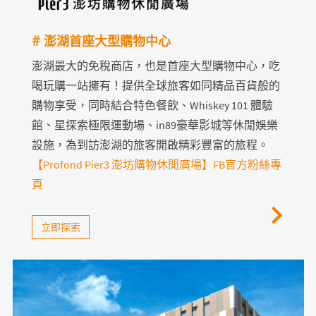
# 澎湖首座大型購物中心
# 
名
澎湖最大的免稅商店，也是首座大型購物中心，吃
有如
喝玩購一站擁有！提供全球旅客如同精品百貨般的
蘭利
購物享受，同時結合特色餐飲、Whiskey 101 體驗
酒款
館、星探索極限運動場、in89豪華影城等休閒娛樂
成器
設施，為到訪澎湖的旅客開啟精彩豐富的旅程。
發芽
【Profond Pier3 澎坊購物休閒廣場】FB官方粉絲專
之水
頁
你用
立即探索
成