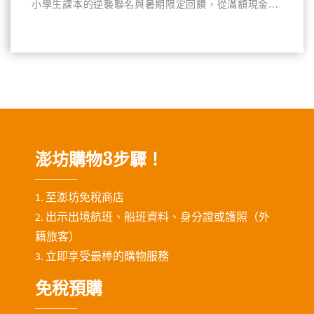
小學生課本的逆襲聯名與暑期限定回饋，從滿額現金折
抵、指定區域滿額優惠、聯名贈品到會員限定活動，從
機場出發前，就能先把驚喜和回憶一起帶上路。
澎坊購物3步驟！
1. 至澎坊免稅商店
2. 出示出境航班、船班資料、身分證或護照（外
籍旅客）
3. 立即享受最棒的購物服務
免稅預購