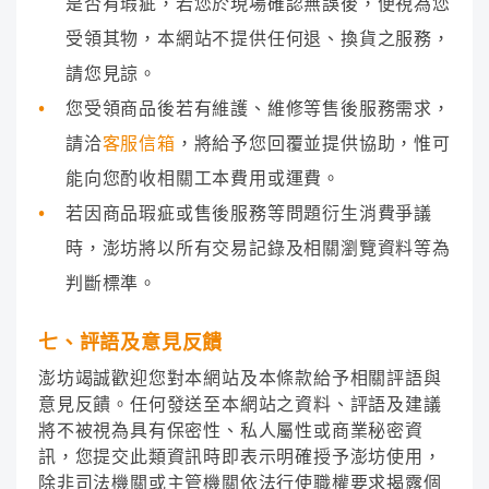
是否有瑕疵，若您於現場確認無誤後，便視為您
受領其物，本網站不提供任何退、換貨之服務，
請您見諒。
您受領商品後若有維護、維修等售後服務需求，
請洽
客服信箱
，將給予您回覆並提供協助，惟可
能向您酌收相關工本費用或運費。
若因商品瑕疵或售後服務等問題衍生消費爭議
時，澎坊將以所有交易記錄及相關瀏覽資料等為
判斷標準。
七、評語及意見反饋
澎坊竭誠歡迎您對本網站及本條款給予相關評語與
意見反饋。任何發送至本網站之資料、評語及建議
將不被視為具有保密性、私人屬性或商業秘密資
訊，您提交此類資訊時即表示明確授予澎坊使用，
除非司法機關或主管機關依法行使職權要求揭露個